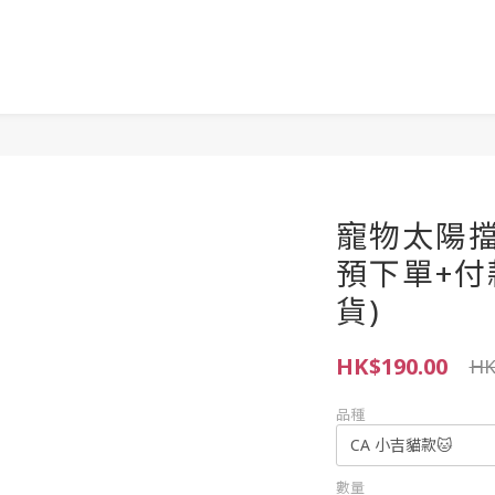
寵物太陽擋
預下單+付
貨)
HK$190.00
HK
品種
數量