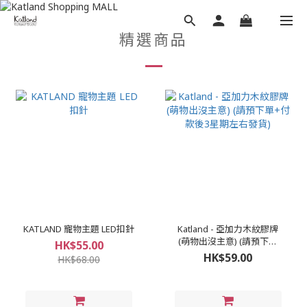
精選商品
KATLAND 寵物主題 LED扣針
Katland - 亞加力木紋膠牌
(萌物出沒主意) (請預下單
HK$55.00
+付款後3星期左右發貨)
HK$59.00
HK$68.00