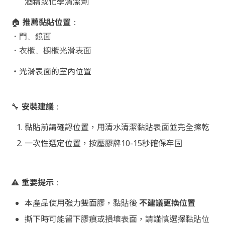
酒精或化學清潔劑
推薦黏貼位置
🏠
：
・門、鏡面
・衣櫃、櫥櫃光滑表面
・
光滑表面的室內位置
安裝建議
🔧
：
黏貼前請確認位置，用清水清潔黏貼表面並完全擦乾
一次性選定位置，按壓膠牌10-15秒確保牢固
重要提示
⚠️
：
本產品使用強力雙面膠，黏貼後
不建議更換位置
撕下時可能留下膠痕或損壞表面，請謹慎選擇黏貼位