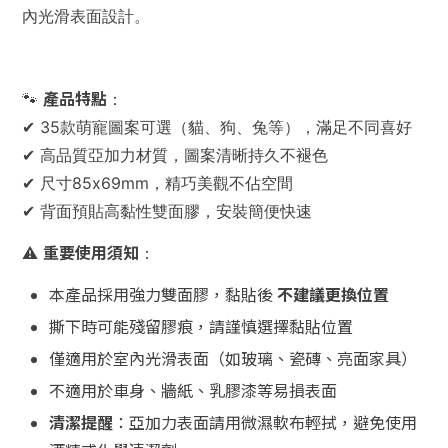
內光滑表面設計。
產品特點
🐾
：
✔ 35款萌寵圖案可選（貓、狗、兔等），滿足不同喜好
✔ 高品質亞加力材質，圖案清晰持久不褪色
✔ 尺寸85x69mm，精巧美觀不佔空間
✔ 背面預貼高黏性雙面膠，安裝簡便快速
重要使用須知
⚠️
：
本產品採用強力雙面膠，黏貼後
不建議更換位置
撕下時可能殘留膠痕，請謹慎選擇黏貼位置
僅適用於室內光滑表面（如玻璃、瓷磚、亮面家具）
不適用於車身、牆紙、乳膠漆等易損表面
清潔提醒
：亞加力表面請用微濕軟布輕拭，避免使用